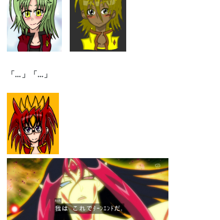
「…」「…」