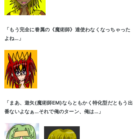
「もう完全に眷属の《魔術師》達使わなくなっちゃった
よね…」
「まあ、遊矢(魔術師EM)ならともかく特化型だともう出
番ないよなぁ…それで俺のターン、俺は…」